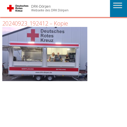
3. Februar 2025 21:02
DRK-Dörpen
Webseite des DRK Dörpen
20240923_192412 – Kopie