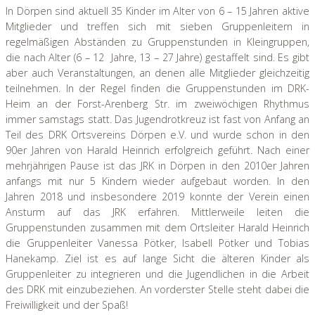
In Dörpen sind aktuell 35 Kinder im Alter von 6 – 15 Jahren aktive
Mitglieder und treffen sich mit sieben Gruppenleitern in
regelmäßigen Abständen zu Gruppenstunden in Kleingruppen,
die nach Alter (6 – 12 Jahre, 13 – 27 Jahre) gestaffelt sind. Es gibt
aber auch Veranstaltungen, an denen alle Mitglieder gleichzeitig
teilnehmen. In der Regel finden die Gruppenstunden im DRK-
Heim an der Forst-Arenberg Str. im zweiwöchigen Rhythmus
immer samstags statt. Das Jugendrotkreuz ist fast von Anfang an
Teil des DRK Ortsvereins Dörpen e.V. und wurde schon in den
90er Jahren von Harald Heinrich erfolgreich geführt. Nach einer
mehrjährigen Pause ist das JRK in Dörpen in den 2010er Jahren
anfangs mit nur 5 Kindern wieder aufgebaut worden. In den
Jahren 2018 und insbesondere 2019 konnte der Verein einen
Ansturm auf das JRK erfahren. Mittlerweile leiten die
Gruppenstunden zusammen mit dem Ortsleiter Harald Heinrich
die Gruppenleiter Vanessa Pötker, Isabell Pötker und Tobias
Hanekamp. Ziel ist es auf lange Sicht die älteren Kinder als
Gruppenleiter zu integrieren und die Jugendlichen in die Arbeit
des DRK mit einzubeziehen. An vorderster Stelle steht dabei die
Freiwilligkeit und der Spaß!